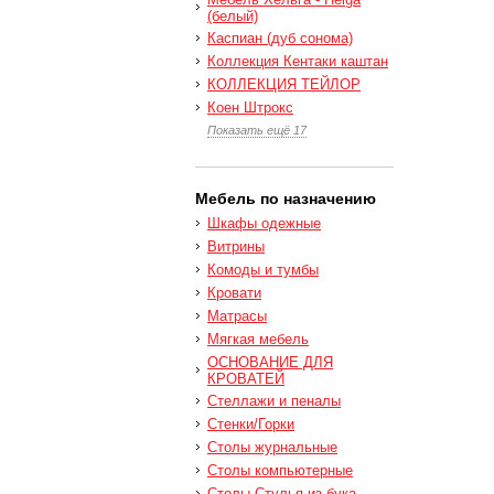
(белый)
Каспиан (дуб сонома)
Коллекция Кентаки каштан
КОЛЛЕКЦИЯ ТЕЙЛОР
Коен Штрокс
Показать ещё 17
Мебель по назначению
Шкафы одежные
Витрины
Комоды и тумбы
Кровати
Матрасы
Мягкая мебель
ОСНОВАНИЕ ДЛЯ
КРОВАТЕЙ
Стеллажи и пеналы
Стенки/Горки
Столы журнальные
Столы компьютерные
Столы Стулья из бука