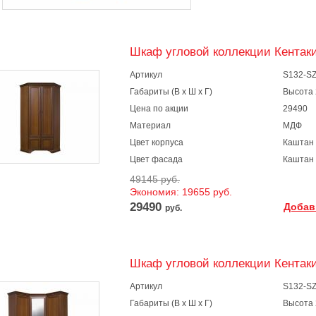
Шкаф угловой коллекции Кентак
Артикул
S132-S
Габариты (В х Ш х Г)
Высота 
Цена по акции
29490
Материал
МДФ
Цвет корпуса
Каштан
Цвет фасада
Каштан
49145 руб.
Экономия: 19655 руб.
29490
Добав
руб.
Шкаф угловой коллекции Кентак
Артикул
S132-S
Габариты (В х Ш х Г)
Высота 