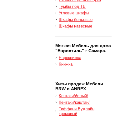
Тумбы под ТВ
Угловые шкафы
Шкафы бельевые
Шкафы навесные
Мягкая Мебель для дома
"Евростиль" г Самара.
Еврокнижка
Книжка
Хиты продаж Мебели
BRW и ANREX
Кентаки/белый/
Кентаки/каштан/
Тиффани Вудлайн
кремовый