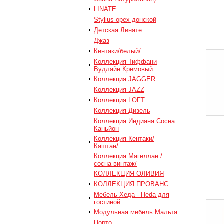
LINATE
Stylius орех донской
Детская Линате
Джаз
Кентаки/белый/
Коллекция Тиффани
Вудлайн Кремовый
Коллекция JAGGER
Коллекция JAZZ
Коллекция LOFT
Коллекция Дизель
Коллекция Индиана Сосна
Каньйон
Коллекция Кентаки/
Каштан/
Коллекция Магеллан /
сосна винтаж/
КОЛЛЕКЦИЯ ОЛИВИЯ
КОЛЛЕКЦИЯ ПРОВАНС
Мебель Хеда - Heda для
гостиной
Модульная мебель Мальта
Порто