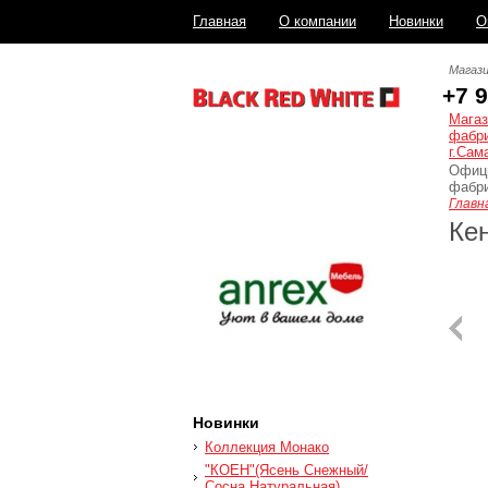
Главная
О компании
Новинки
О
Распродажа
Магази
+7 
Магаз
фабри
г.Сам
Офиц
фабри
Главн
Ке
Новинки
Коллекция Монако
"КОЕН"(Ясень Снежный/
Сосна Натуральная)