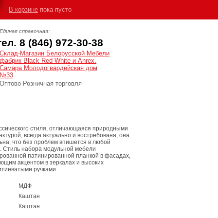
В корзине
пока пусто
Единая справочная:
тел. 8 (846) 972-30-38
Cклад-Магазин Белорусской Мебели
фабрик Black Red White и Anrex.
Самара Молодогвардейская дом
№33
Оптово-Розничная торговля
ассического стиля, отличающаяся природными
ктурой, всегда актуально и востребована, она
ьна, что без проблем впишется в любой
. Стиль набора модульной мебели
рованной патинированной планкой в фасадах,
ющим акцентом в зеркалах и высоких
итиеватыми ручками.
МДФ
Каштан
Каштан