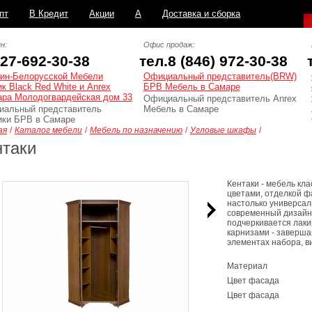
пт
В Кредит
Акции
А
Доставка и сборка
н:
Офис продаж:
927-692-30-38
тел.8 (846) 972-30-38
ин-Белорусской Мебели
Официальный представитель(BRW)
к Black Red White и Anrex
БРВ Мебель в Самаре
ара Молодогвардейская дом 33
Официальный представитель Anrex
иальный представитель
Мебель в Самаре
ки БРВ в Самаре
ая
/
Каталог мебели
/
Мебель по назначению
/
Угловые шкафы
/
нтаки
Кентаки - мебель кл
цветами, отделкой фа
настолько универсал
современный дизайн
подчеркивается лаки
карнизами - заверша
элементах набора, в
Материал
Цвет фасада
Цвет фасада