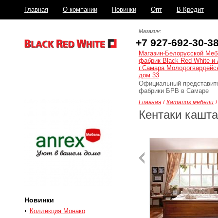
Главная
О компании
Новинки
Опт
В Кредит
Доставка и сборка
Распродажа
Магазин:
+7 927-692-30-3
Магазин-Белорусской Меб
фабрик Black Red White и 
г.Самара Молодогвардейс
дом 33
Официальный представит
фабрики БРВ в Самаре
Главная
/
Каталог мебели
/
Кентаки кашт
Новинки
Коллекция Монако