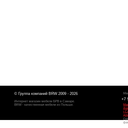
© Группа компаний BRW 2009 - 2026
Ма
+7 
Интернет магазин мебели БРВ в Самаре.
BRW - качественная мебели из Польши.
Ма
фаб
г.
до
Оф
фа