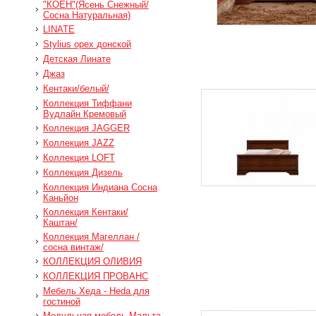
"КОЕН"(Ясень Снежный/
Сосна Натуральная)
LINATE
Stylius орех донской
Детская Линате
Джаз
Кентаки/белый/
Коллекция Тиффани
Вудлайн Кремовый
Коллекция JAGGER
Коллекция JAZZ
Коллекция LOFT
Коллекция Дизель
Коллекция Индиана Сосна
Каньйон
Коллекция Кентаки/
Каштан/
Коллекция Магеллан /
сосна винтаж/
КОЛЛЕКЦИЯ ОЛИВИЯ
КОЛЛЕКЦИЯ ПРОВАНС
Мебель Хеда - Heda для
гостиной
Модульная мебель Мальта