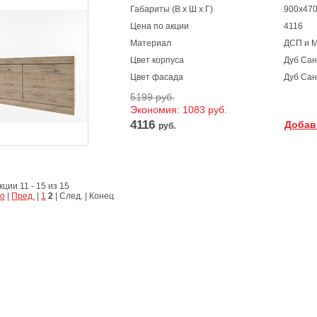
Габариты (В х Ш х Г)
900х470
Цена по акции
4116
Материал
ДСП и 
Цвет корпуса
Дуб Са
Цвет фасада
Дуб Са
5199 руб.
Экономия: 1083 руб.
4116
Добав
руб.
ции 11 - 15 из 15
о
|
Пред.
|
1
2
| След. | Конец