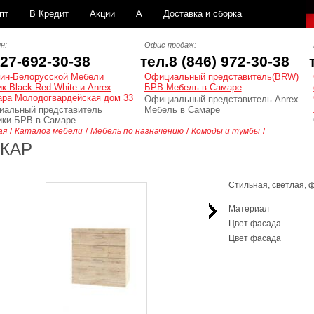
пт
В Кредит
Акции
А
Доставка и сборка
н:
Офис продаж:
927-692-30-38
тел.8 (846) 972-30-38
ин-Белорусской Мебели
Официальный представитель(BRW)
к Black Red White и Anrex
БРВ Мебель в Самаре
ара Молодогвардейская дом 33
Официальный представитель Anrex
иальный представитель
Мебель в Самаре
ки БРВ в Самаре
ая
/
Каталог мебели
/
Мебель по назначению
/
Комоды и тумбы
/
КАР
Стильная, светлая, 
Материал
Цвет фасада
Цвет фасада