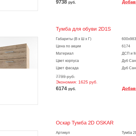
9738
Добав
руб.
Тумба для обуви 2D1S
Габариты (В х Ш х Г)
600х983
Цена по акции
6174
Материал
ДСП и 
Цвет корпуса
Дуб Са
Цвет фасада
Дуб Са
7799 руб.
Экономия: 1625 руб.
6174
Добав
руб.
Оскар Тумба 2D OSKAR
Артикул
Тумба 