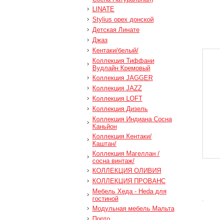
LINATE
Stylius орех донской
Детская Линате
Джаз
Кентаки/белый/
Коллекция Тиффани
Вудлайн Кремовый
Коллекция JAGGER
Коллекция JAZZ
Коллекция LOFT
Коллекция Дизель
Коллекция Индиана Сосна
Каньйон
Коллекция Кентаки/
Каштан/
Коллекция Магеллан /
сосна винтаж/
КОЛЛЕКЦИЯ ОЛИВИЯ
КОЛЛЕКЦИЯ ПРОВАНС
Мебель Хеда - Heda для
гостиной
Модульная мебель Мальта
Порто