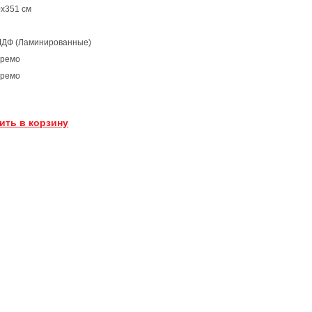
х351 см
МДФ (Ламинированные)
нремо
нремо
ить в корзину