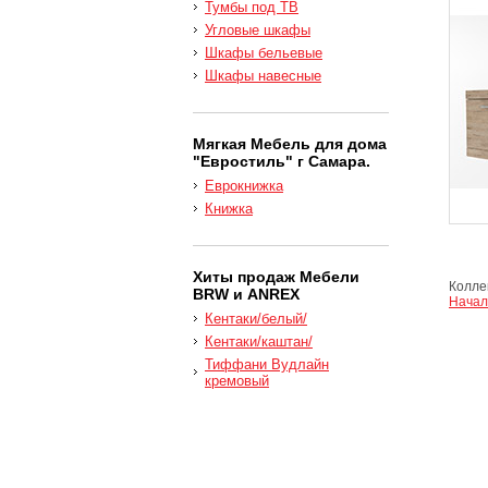
Тумбы под ТВ
Угловые шкафы
Шкафы бельевые
Шкафы навесные
Мягкая Мебель для дома
"Евростиль" г Самара.
Еврокнижка
Книжка
Хиты продаж Мебели
Коллек
BRW и ANREX
Начал
Кентаки/белый/
Кентаки/каштан/
Тиффани Вудлайн
кремовый