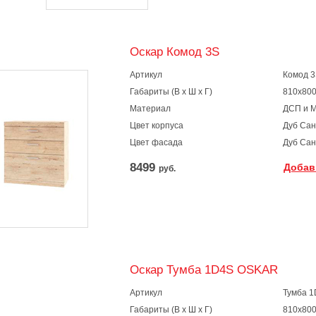
Оскар Комод 3S
Артикул
Комод 
Габариты (В х Ш х Г)
810х800
Материал
ДСП и 
Цвет корпуса
Дуб Са
Цвет фасада
Дуб Са
8499
Добав
руб.
Оскар Тумба 1D4S OSKAR
Артикул
Тумба 
Габариты (В х Ш х Г)
810х800