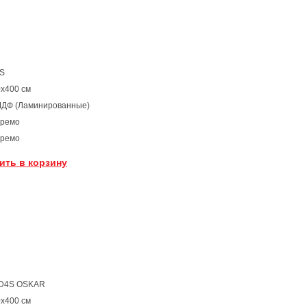
3S
х400 см
МДФ (Ламинированные)
нремо
нремо
ить в корзину
1D4S OSKAR
х400 см