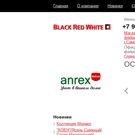
Главная
О компании
Новинки
О
Распродажа
Магази
+7 
Магаз
фабри
г.Сам
Офиц
фабри
Главн
ОС
Новинки
Коллекция Монако
"КОЕН"(Ясень Снежный/
Сосна Натуральная)