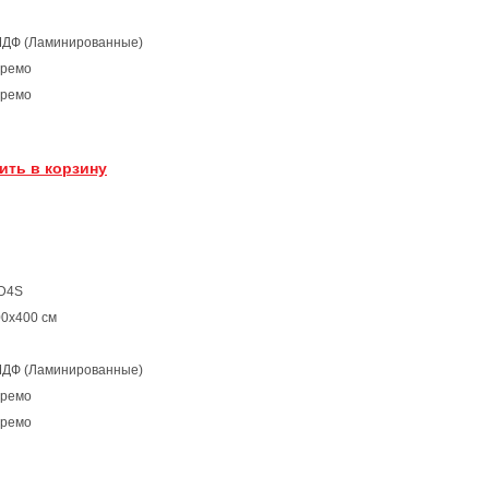
МДФ (Ламинированные)
нремо
нремо
ить в корзину
2D4S
0х400 см
МДФ (Ламинированные)
нремо
нремо