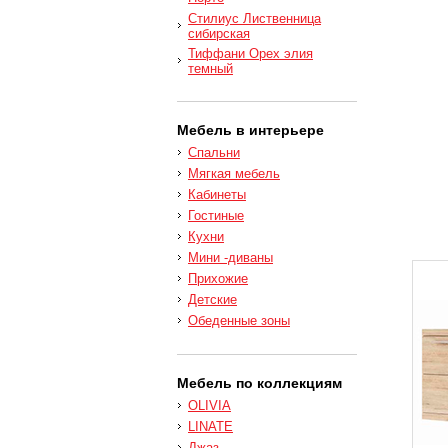
Стилиус Лиственница
сибирская
Тиффани Орех элия
темный
Мебель в интерьере
Спальни
Мягкая мебель
Кабинеты
Гостиные
Кухни
Мини -диваны
Прихожие
Детские
Обеденные зоны
Мебель по коллекциям
OLIVIA
LINATE
Джаз