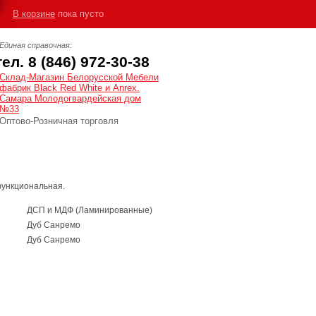
В корзине
пока пусто
Единая справочная:
тел. 8 (846) 972-30-38
Cклад-Магазин Белорусской Мебели
фабрик Black Red White и Anrex.
Самара Молодогвардейская дом
№33
Оптово-Розничная торговля
функциональная.
ДСП и МДФ (Ламинированные)
Дуб Санремо
Дуб Санремо