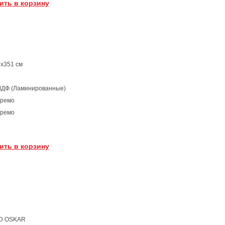
ить в корзину
х351 см
МДФ (Ламинированные)
нремо
нремо
ить в корзину
2D OSKAR