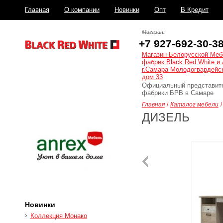
Главная
О компании
Новинки
Опт
В Кредит
Доставка и сборка
Распродажа
Магазин:
+7 927-692-30-3
Магазин-Белорусской Меб
фабрик Black Red White и 
г.Самара Молодогвардейс
дом 33
Официальный представит
фабрики БРВ в Самаре
Главная
/
Каталог мебели
/
ДИЗЕЛЬ
Новинки
Коллекция Монако