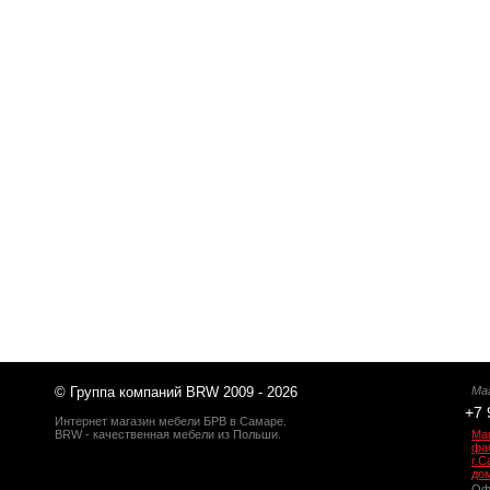
© Группа компаний BRW 2009 - 2026
Ма
+7 
Интернет магазин мебели БРВ в Самаре.
BRW - качественная мебели из Польши.
Ма
фаб
г.
до
Оф