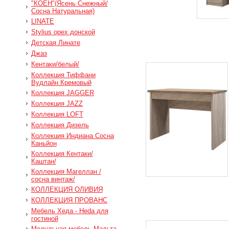
"КОЕН"(Ясень Снежный/
Сосна Натуральная)
LINATE
Stylius орех донской
Детская Линате
Джаз
Кентаки/белый/
Коллекция Тиффани
Вудлайн Кремовый
Коллекция JAGGER
Коллекция JAZZ
Коллекция LOFT
Коллекция Дизель
Коллекция Индиана Сосна
Каньйон
Коллекция Кентаки/
Каштан/
Коллекция Магеллан /
сосна винтаж/
КОЛЛЕКЦИЯ ОЛИВИЯ
КОЛЛЕКЦИЯ ПРОВАНС
Мебель Хеда - Heda для
гостиной
Модульная мебель Мальта